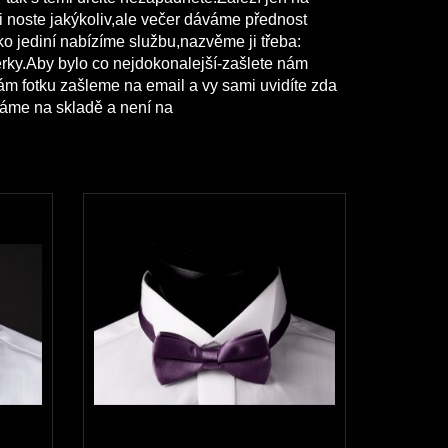
i noste jakýkoliv,ale večer dáváme přednost
 jediní nabízíme službu,nazvěme ji třeba:
erky.Aby bylo co nejdokonalejší-zašlete nám
m fotku zašleme na email a vy sami uvidíte zda
máme na skladě a není na