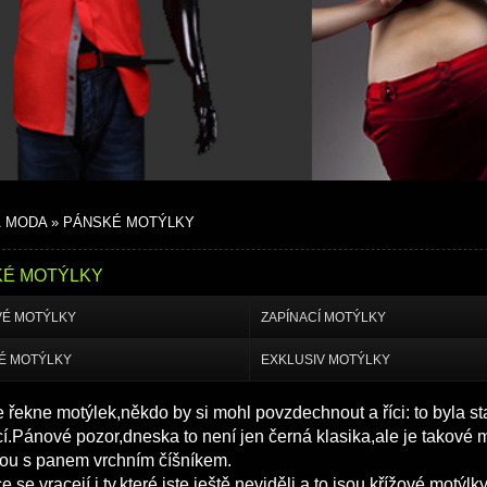
 MODA » PÁNSKÉ MOTÝLKY
É MOTÝLKY
VÉ MOTÝLKY
ZAPÍNACÍ MOTÝLKY
É MOTÝLKY
EXKLUSIV MOTÝLKY
 řekne motýlek,někdo by si mohl povzdechnout a říci: to byla st
í.Pánové pozor,dneska to není jen černá klasika,ale je takové m
ou s panem vrchním číšníkem.
 se vracejí i ty,které jste ještě neviděli a to jsou křížové motýl