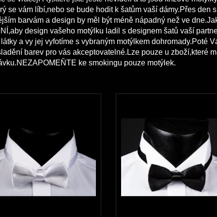
rý se vám líbí,nebo se bude hodit k šatům vaší dámy.Přes den s
jším barvám a design by měl být méně nápadný než ve dne.Jako
NÍ,a
by design vašeho motýlku ladil s designem šatů vaší partn
látky a vy jej vyfotíme s vybraným motýlkem dohromady.Poté Vá
 sladění barev pro vás akceptovatelné.
Lze pouze u zboží,které 
ávku.NEZAPOMEŇTE ke smokingu pouze motýlek.