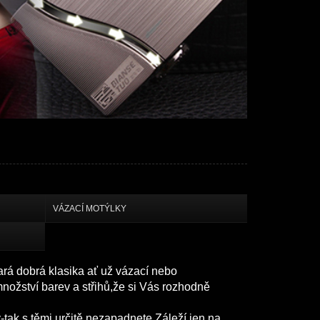
VÁZACÍ MOTÝLKY
ará dobrá klasika ať už vázací nebo
nožství barev a střihů,že si Vás rozhodně
ky-tak s těmi určitě nezapadnete.Záleží jen na