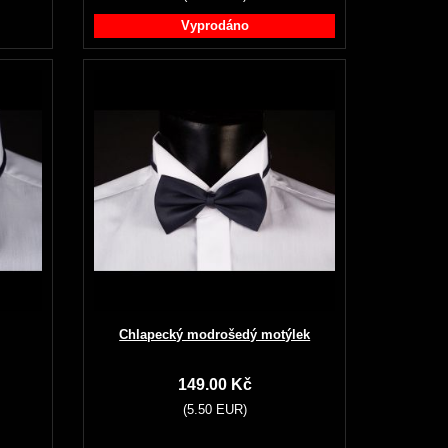
Vyprodáno
Chlapecký modrošedý motýlek
149.00 Kč
(5.50 EUR)