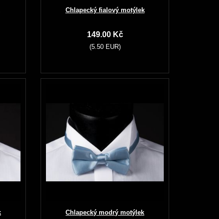
Chlapecký fialový motýlek
149.00 Kč
(5.50 EUR)
k
Chlapecký modrý motýlek