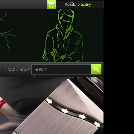
Košík:
prázdný
NAŠE RADY