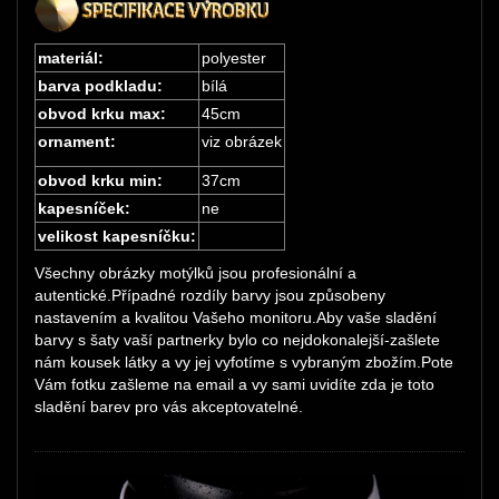
materiál:
polyester
barva podkladu:
bílá
obvod krku max:
45cm
ornament:
viz obrázek
obvod krku min:
37cm
kapesníček:
ne
velikost kapesníčku:
Všechny obrázky motýlků jsou profesionální a
autentické.Případné rozdíly barvy jsou způsobeny
nastavením a kvalitou Vašeho monitoru.Aby vaše sladění
barvy s šaty vaší partnerky bylo co nejdokonalejší-zašlete
nám kousek látky a vy jej vyfotíme s vybraným zbožím.Pote
Vám fotku zašleme na email a vy sami uvidíte zda je toto
sladění barev pro vás akceptovatelné.