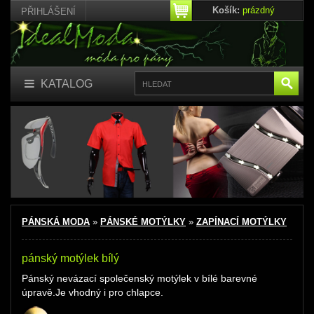
Košík:
prázdný
PŘIHLÁŠENÍ
KATALOG
PÁNSKÁ MODA
»
PÁNSKÉ MOTÝLKY
»
ZAPÍNACÍ MOTÝLKY
pánský motýlek bílý
Pánský nevázací společenský motýlek
v bílé barevné
úpravě.Je vhodný i pro chlapce.