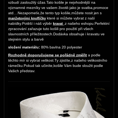
vzbudí zasloužilý úžas.Tato košile je nejvhodnější na
významné mezníky ve vašem životě-jako je svatba,promoce
atd....Nezapomeťe,že tento typ košile,můžete nosit jen s
které si můžete vybrat z naší
manžetovými knoflíčky
nabídky.Potěší i náš výběr
,z našeho eshopu.Perfektní
kravat
zpracování zařazuje tuto košili pro použití při všech
slavnostních příležitostech.Dodávka obsahuje i kravatu ve
stejném stylu a barvě
složení materiálu:
80% bavlna 20 polyester
Rozhodně doporučujeme se pořádně změřit
a podle
těchto mír si vybrat velikost.Ty zjistíte,z našeho velikostního
rámečku.Pokud tak učiníte,košile Vám bude sloužit podle
Vašich představ.