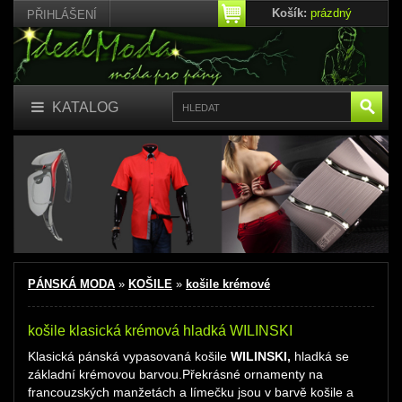
Košík:
prázdný
PŘIHLÁŠENÍ
KATALOG
PÁNSKÁ MODA
»
KOŠILE
»
košile krémové
košile klasická krémová hladká WILINSKI
Klasická pánská vypasovaná košile
WILINSKI,
hladká se
základní krémovou barvou.Překrásné ornamenty na
francouzských manžetách a límečku jsou v barvě košile a