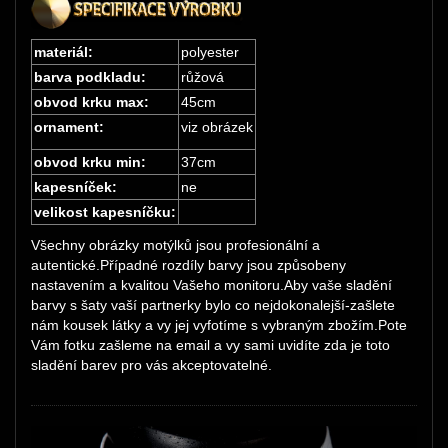
materiál:
polyester
barva podkladu:
růžová
obvod krku max:
45cm
ornament:
viz obrázek
obvod krku min:
37cm
kapesníček:
ne
velikost kapesníčku:
Všechny obrázky motýlků jsou profesionální a
autentické.Případné rozdíly barvy jsou způsobeny
nastavením a kvalitou Vašeho monitoru.Aby vaše sladění
barvy s šaty vaší partnerky bylo co nejdokonalejší-zašlete
nám kousek látky a vy jej vyfotíme s vybraným zbožím.Pote
Vám fotku zašleme na email a vy sami uvidíte zda je toto
sladění barev pro vás akceptovatelné.