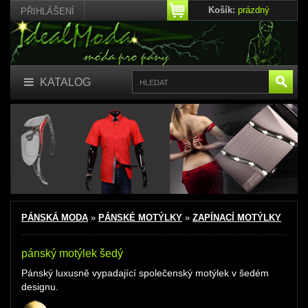
Košík:
prázdný
PŘIHLÁŠENÍ
KATALOG
PÁNSKÁ MODA
»
PÁNSKÉ MOTÝLKY
»
ZAPÍNACÍ MOTÝLKY
pánský motýlek šedý
Pánský luxusně vypadající společenský motýlek v šedém
designu.