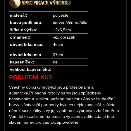
materiál:
polyester
barva podkladu:
červená/černá/bílá
šířka x výška:
12x6,5cm
ornament:
viz. obrázek
obvod krku max:
45cm
obvod krku min:
37cm
kapesníček:
ne
velikost kapesníčku:
POSLEDNÍ KUS
Všechny obrázky motýlků jsou profesionální a
autentické.Případné rozdíly barvy jsou způsobeny
nastavením a kvalitou Vašeho monitoru.Aby vaše sladění
barvy s šaty vaší partnerky bylo co nejdokonalejší-zašlete
nám kousek látky a vy jej vyfotíme s vybraným zbožím.Pote
Vám fotku zašleme na email a vy sami uvidíte zda je toto
sladění barev pro vás akceptovatelné.