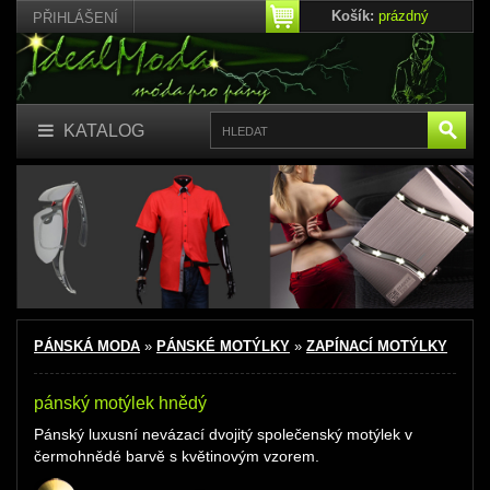
Košík:
prázdný
PŘIHLÁŠENÍ
KATALOG
PÁNSKÁ MODA
»
PÁNSKÉ MOTÝLKY
»
ZAPÍNACÍ MOTÝLKY
pánský motýlek hnědý
Pánský luxusní nevázací dvojitý společenský motýlek
v
čermohnědé barvě s květinovým vzorem.