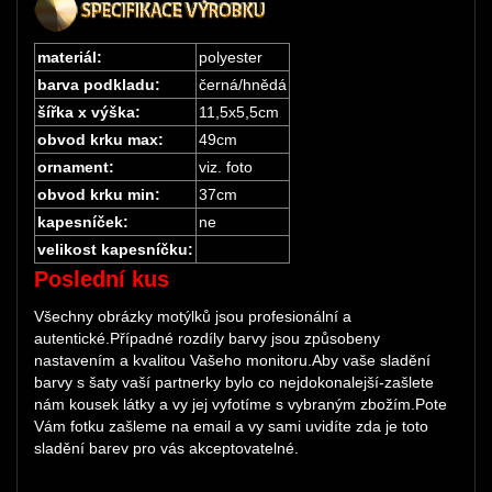
materiál:
polyester
barva podkladu:
černá/hnědá
šířka x výška:
11,5x5,5cm
obvod krku max:
49cm
ornament:
viz. foto
obvod krku min:
37cm
kapesníček:
ne
velikost kapesníčku:
Poslední kus
Všechny obrázky motýlků jsou profesionální a
autentické.Případné rozdíly barvy jsou způsobeny
nastavením a kvalitou Vašeho monitoru.Aby vaše sladění
barvy s šaty vaší partnerky bylo co nejdokonalejší-zašlete
nám kousek látky a vy jej vyfotíme s vybraným zbožím.Pote
Vám fotku zašleme na email a vy sami uvidíte zda je toto
sladění barev pro vás akceptovatelné.