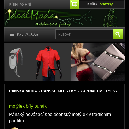
Košík:
prázdný
PŘIHLÁŠENÍ
KATALOG
PÁNSKÁ MODA
»
PÁNSKÉ MOTÝLKY
»
ZAPÍNACÍ MOTÝLKY
motýlek bílý puntík
Pánský nevázací společenský motýlek
v tradičním
puntíku.