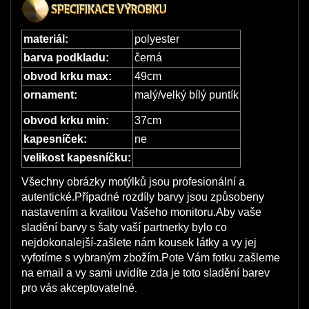
materiál:
polyester
barva podkladu:
černá
obvod krku max:
49cm
ornament:
malý/velký bílý puntík
obvod krku min:
37cm
kapesníček:
ne
velikost kapesníčku:
Všechny obrázky motýlků jsou profesionální a
autentické.Případné rozdíly barvy jsou způsobeny
nastavením a kvalitou Vašeho monitoru.Aby vaše
sladění barvy s šaty vaší partnerky bylo co
nejdokonalejší-zašlete nám kousek látky a vy jej
vyfotíme s vybraným zbožím.Pote Vám fotku zašleme
na email a vy sami uvidíte zda je toto sladění barev
pro vás akceptovatelné
.