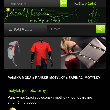
Košík:
prázdný
PŘIHLÁŠENÍ
KATALOG
PÁNSKÁ MODA
»
PÁNSKÉ MOTÝLKY
»
ZAPÍNACÍ MOTÝLKY
motýlek jednobarevný
Pánský nevázací společenský motýlek
v jednobarevné
stříbrném provedení.