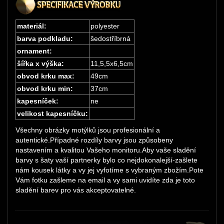
materiál:
polyester
barva podkladu:
šedostříbrná
ornament:
šířka x výška:
11,5,5x6,5cm
obvod krku max:
49cm
obvod krku min:
37cm
kapesníček:
ne
velikost kapesníčku:
Všechny obrázky motýlků jsou profesionální a
autentické.Případné rozdíly barvy jsou způsobeny
nastavením a kvalitou Vašeho monitoru.Aby vaše sladění
barvy s šaty vaší partnerky bylo co nejdokonalejší-zašlete
nám kousek látky a vy jej vyfotíme s vybraným zbožím.Pote
Vám fotku zašleme na email a vy sami uvidíte zda je toto
sladění barev pro vás akceptovatelné.