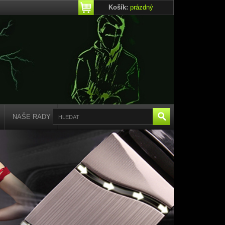
Košík:
prázdný
NAŠE RADY