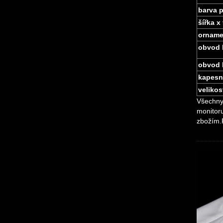
barva 
šířka x
orname
obvod 
obvod 
kapesn
velikos
Všechny 
monitoru
zbožím.P