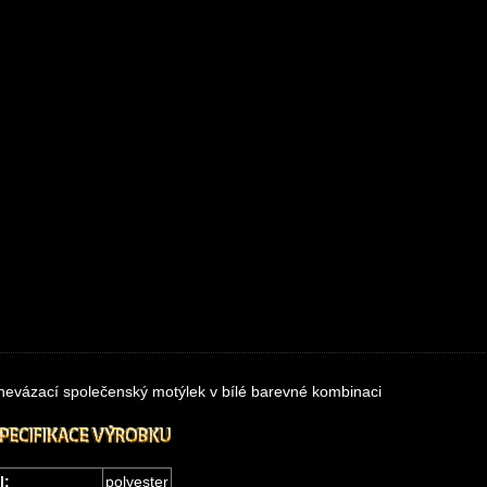
nevázací společenský motýlek
v bílé barevné kombinaci
l:
polyester