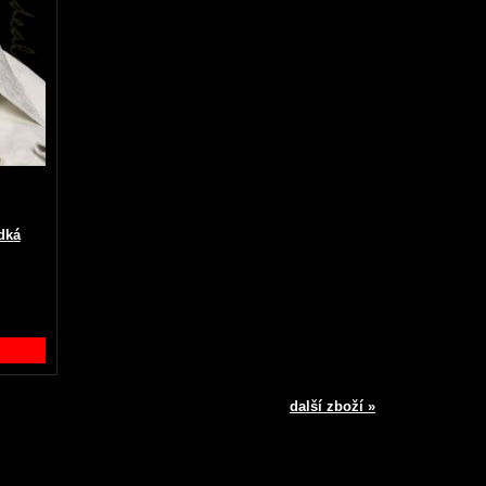
dká
další zboží »