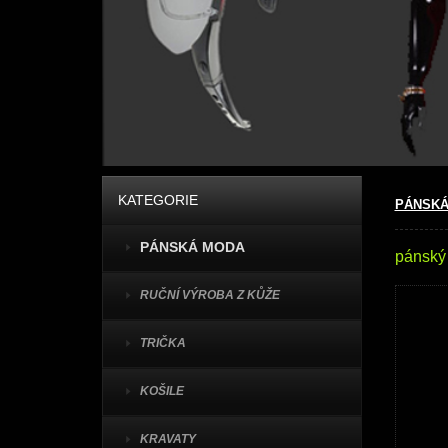
KATEGORIE
PÁNSKÁ
PÁNSKÁ MODA
pánský 
RUČNÍ VÝROBA Z KŮŽE
TRIČKA
KOŠILE
KRAVATY