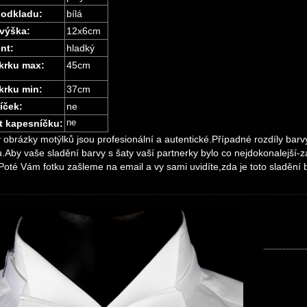
podkladu:
bílá
 výška:
12x6cm
nt:
hladký
krku max:
45cm
krku min:
37cm
íček:
ne
ne
t kapesníčku:
obrázky motýlků jsou profesionální a autentické.Případné rozdíly bar
.Aby vaše sladění barvy s šaty vaší partnerky bylo co nejdokonalejší-z
oté Vám fotku zašleme na email a vy sami uvidíte,zda je toto sladění 