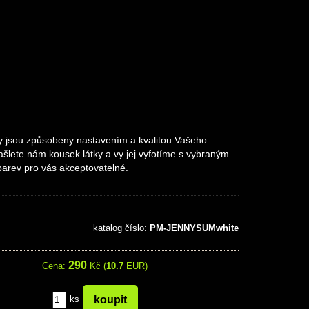
vy jsou způsobeny nastavením a kvalitou Vašeho
ašlete nám kousek látky a vy jej vyfotíme s vybraným
barev pro vás akceptovatelné.
katalog číslo:
PM-JENNYSUMwhite
290
Cena:
Kč (
10.7
EUR)
ks