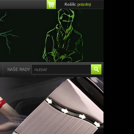
Košík:
prázdný
NAŠE RADY