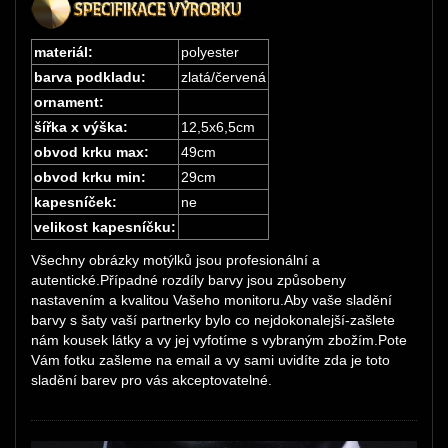
materiál:
polyester
barva podkladu:
zlatá/červená
ornament:
šířka x výška:
12,5x6,5cm
obvod krku max:
49cm
obvod krku min:
29cm
kapesníček:
ne
velikost kapesníčku:
Všechny obrázky motýlků jsou profesionální a
autentické.Případné rozdíly barvy jsou způsobeny
nastavením a kvalitou Vašeho monitoru.Aby vaše sladění
barvy s šaty vaší partnerky bylo co nejdokonalejší-zašlete
nám kousek látky a vy jej vyfotíme s vybraným zbožím.Pote
Vám fotku zašleme na email a vy sami uvidíte zda je toto
sladění barev pro vás akceptovatelné.