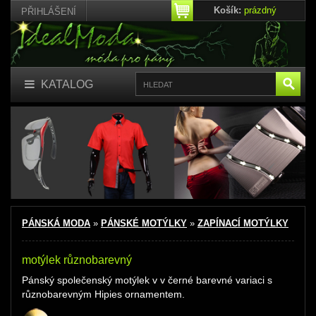
Košík:
prázdný
PŘIHLÁŠENÍ
KATALOG
PÁNSKÁ MODA
»
PÁNSKÉ MOTÝLKY
»
ZAPÍNACÍ MOTÝLKY
motýlek různobarevný
Pánský společenský motýlek
v v černé barevné variaci s
různobarevným Hipies ornamentem.