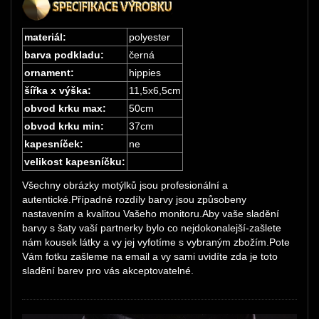
materiál:
polyester
barva podkladu:
černá
ornament:
hippies
šířka x výška:
11,5x6,5cm
obvod krku max:
50cm
obvod krku min:
37cm
kapesníček:
ne
velikost kapesníčku:
Všechny obrázky motýlků jsou profesionální a
autentické.Případné rozdíly barvy jsou způsobeny
nastavením a kvalitou Vašeho monitoru.Aby vaše sladění
barvy s šaty vaší partnerky bylo co nejdokonalejší-zašlete
nám kousek látky a vy jej vyfotíme s vybraným zbožím.Pote
Vám fotku zašleme na email a vy sami uvidíte zda je toto
sladění barev pro vás akceptovatelné.