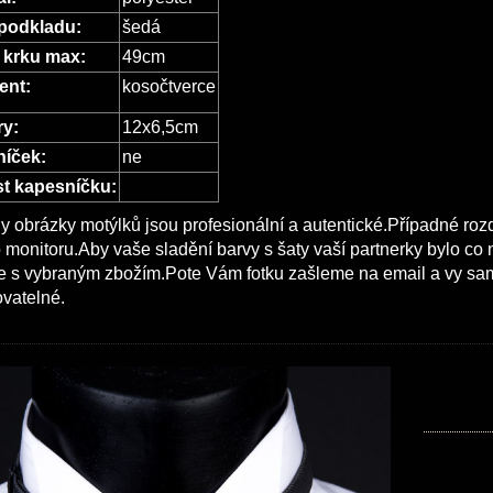
podkladu:
šedá
 krku max:
49cm
ent:
kosočtverce
y:
12x6,5cm
íček:
ne
st kapesníčku:
 obrázky motýlků jsou profesionální a autentické.Případné roz
monitoru.Aby vaše sladění barvy s šaty vaší partnerky bylo co n
e s vybraným zbožím.Pote Vám fotku zašleme na email a vy sami 
vatelné.