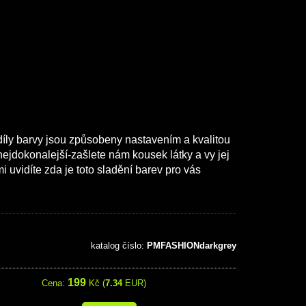
díly barvy jsou způsobeny nastavením a kvalitou
ejdokonalejší-zašlete nám kousek látky a vy jej
uvidíte zda je toto sladění barev pro vás
katalog číslo:
PMFASHIONdarkgrey
199
Cena:
Kč (
7.34
EUR)