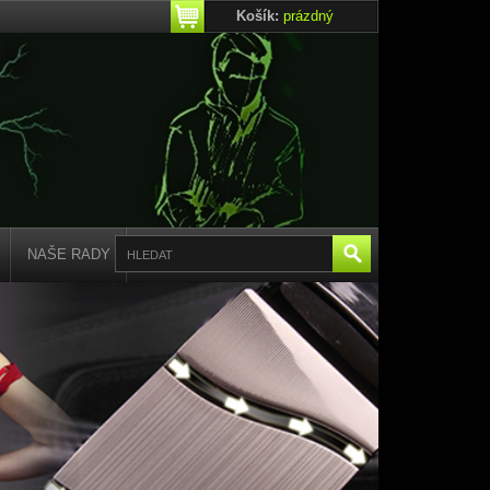
Košík:
prázdný
NAŠE RADY