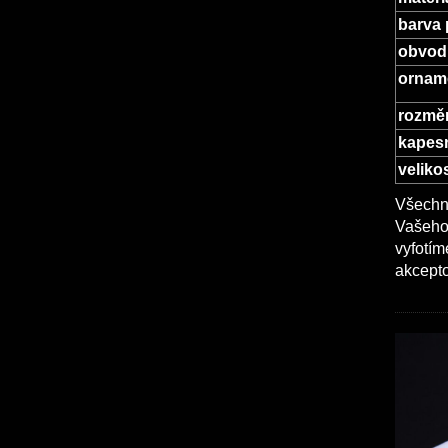
barva 
obvod
ornam
rozměr
kapesn
veliko
Všechny
Vašeho 
vyfotím
akcepto