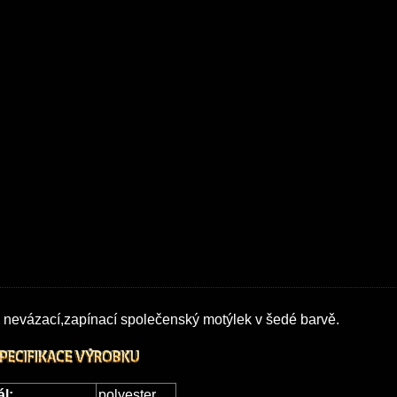
 nevázací,zapínací společenský motýlek
v šedé barvě.
ál:
polyester