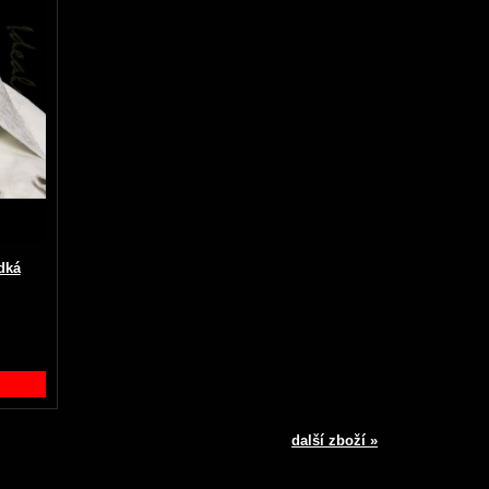
dká
další zboží »