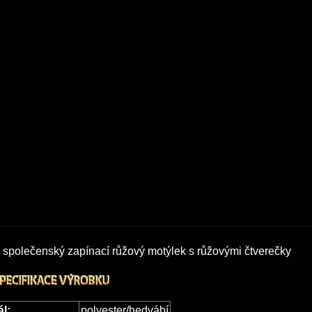
společenský zapínací růžový motýlek s růžovými čtverečky
ál:
polyester/hedvábí