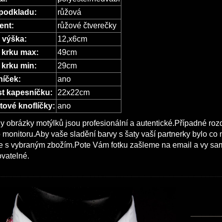
podkladu:
růžová
ent:
růžové čtverečky
x výška:
12,x6cm
 krku max:
49cm
krku min:
29cm
íček:
ano
st kapesníčku:
22x22cm
ové knoflíčky:
ano
 obrázky motýlků jsou profesionální a autentické.Případné roz
monitoru.Aby vaše sladění barvy s šaty vaší partnerky bylo co n
e s vybraným zbožím.Pote Vám fotku zašleme na email a vy sami 
vatelné.