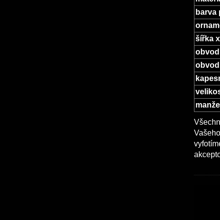
barva 
ornam
šířka 
obvod
obvod 
kapesn
veliko
manžet
Všechny
Vašeho 
vyfotím
akcepto