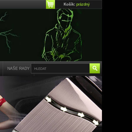
Košík:
prázdný
NAŠE RADY