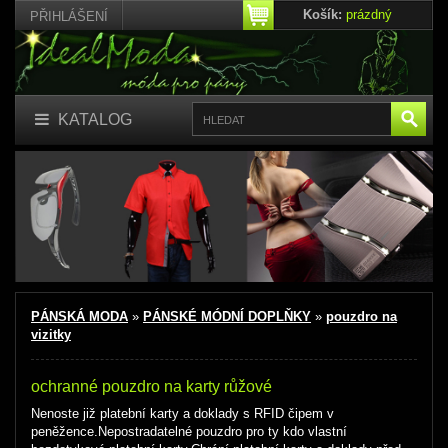
Košík:
prázdný
PŘIHLÁŠENÍ
KATALOG
PÁNSKÁ MODA
»
PÁNSKÉ MÓDNÍ DOPLŇKY
»
pouzdro na
vizitky
ochranné pouzdro na karty růžové
Nenoste již platební karty a doklady s RFID čipem v
peněžence.Nepostradatelné pouzdro pro ty kdo vlastní