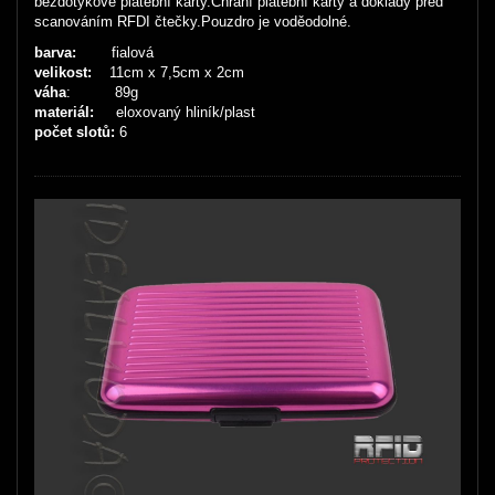
bezdotykové platební karty.Chrání platební karty a doklady před
scanováním RFDI čtečky.Pouzdro je voděodolné.
barva:
fialová
velikost:
11cm x 7,5cm x 2cm
váha
: 89g
materiál:
eloxovaný hliník/plast
počet slotů:
6