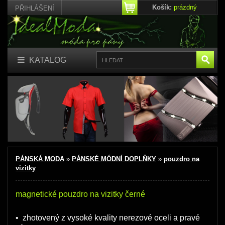
Košík:
prázdný
PŘIHLÁŠENÍ
KATALOG
PÁNSKÁ MODA
»
PÁNSKÉ MÓDNÍ DOPLŇKY
»
pouzdro na
vizitky
magnetické pouzdro na vizitky černé
• zhotovený z vysoké kvality nerezové oceli a pravé