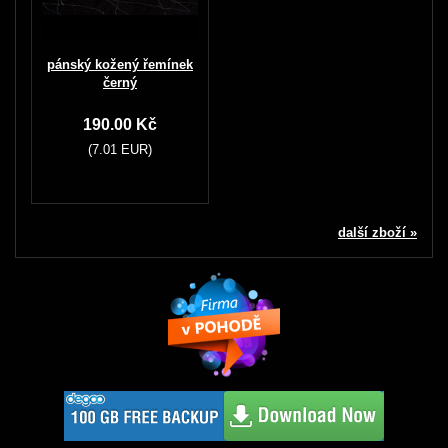
pánský kožený řemínek
černý
190.00 Kč
(7.01 EUR)
další zboží »