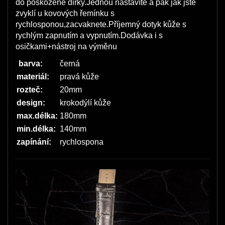
do poškozené dirky.Jednou nastavíte a pak jak jste
zvyklí u kovových řemínku s
rychlosponou,zacvaknete.Příjemný dotyk kůže s
rychlým zapnutím a vypnutím.Dodávka i s
osičkami+nástroj na výměnu
barva:
černá
materiál:
pravá kůže
rozteč:
20mm
design:
krokodýlí kůže
max.délka:
180mm
min.délka:
140mm
zapínání:
rychlospona