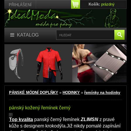
Košík:
prázdný
PŘIHLÁŠENÍ
KATALOG
PÁNSKÉ MÓDNÍ DOPLŇKY
»
HODINKY
»
řemínky na hodinky
pánský kožený řemínek černý
Top kvalita
panský černý řemínek
ZLIMSN
z pravé
kůže s designem krokodýla.Již nikdy pomalé zapínání