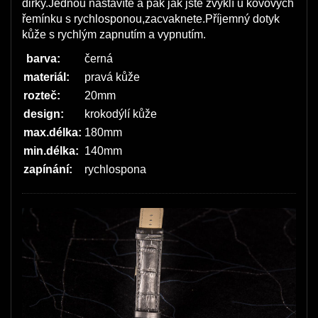
dirky.Jednou nastavíte a pak jak jste zvyklí u kovových
řemínku s rychlosponou,zacvaknete.Příjemný dotyk
kůže s rychlým zapnutím a vypnutím.
barva:
černá
materiál:
pravá kůže
rozteč:
20mm
design:
krokodýlí kůže
max.délka:
180mm
min.délka:
140mm
zapínání:
rychlospona