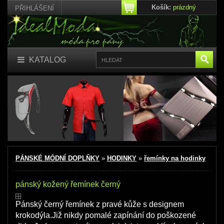
Košík:
prázdný
PŘIHLÁŠENÍ
KATALOG
PÁNSKÉ MÓDNÍ DOPLŇKY
»
HODINKY
»
řemínky na hodinky
pánský kožený řemínek černý
Pánský černý řemínek z pravé kůže s designem
krokodýla.Již nikdy pomalé zapínání do poškozené