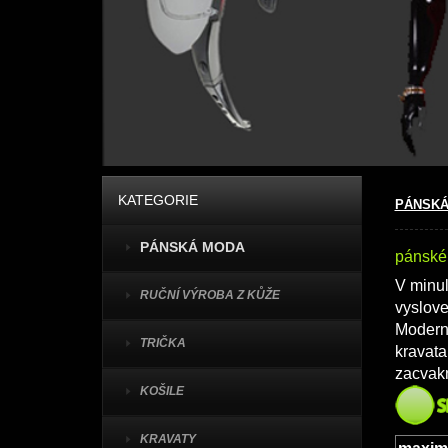
KATEGORIE
PÁNSKÁ
PÁNSKÁ MODA
pánské 
V minul
RUČNÍ VÝROBA Z KŮŽE
vyslove
Moderní
TRIČKA
kravata
zacvakn
KOŠILE
KRAVATY