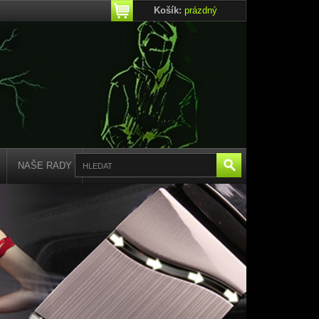
Košík:
prázdný
NAŠE RADY