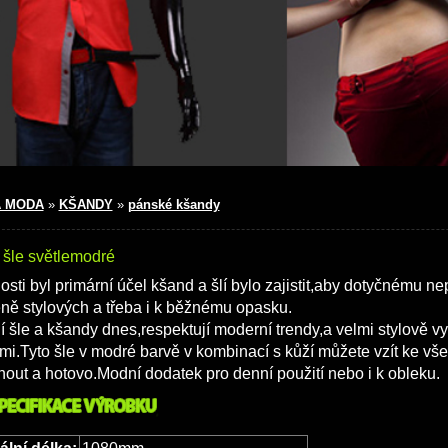
 MODA
»
KŠANDY
»
pánské kšandy
šle světlemodré
osti byl primární účel kšand a šlí bylo zajistit,aby dotyčnému 
ně stylových a třeba i k běžnému opasku.
 šle a kšandy dnes,respektují moderní trendy,a velmi stylově v
mi.Tyto šle v modré barvě v kombinací s kůží můžete vzít ke vš
out a hotovo.Modní dodatek pro denní použití nebo i k obleku.