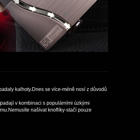
nepadaly kalhoty.Dnes se více-méně nosí z důvodů
ypadají v kombinaci s populárními úzkými
emu.Nemusíte našívat knoflíky-stačí pouze