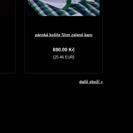
pánská košile Slim zelené karo
690.00 Kč
(25.46 EUR)
další zboží »