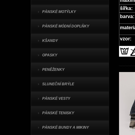
maximá
šířka:
PÁNSKÉ MOTÝLKY
barva:
PÁNSKÉ MÓDNÍ DOPLŇKY
materi
vzor:
KŠANDY
OPASKY
PENĚŽENKY
SLUNEČNÍ BRÝLE
PÁNSKÉ VESTY
PÁNSKÉ TENISKY
PÁNSKÉ BUNDY A MIKINY