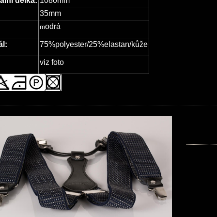
lní délka:
1080mm
35mm
odrá
m
ál:
75%polyester/25%elastan/kůže
viz foto