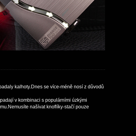
nepadaly kalhoty.Dnes se více-méně nosí z důvodů
ypadají v kombinaci s populárními úzkými
emu.Nemusíte našívat knoflíky-stačí pouze