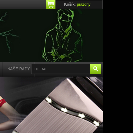
Košík:
prázdný
NAŠE RADY