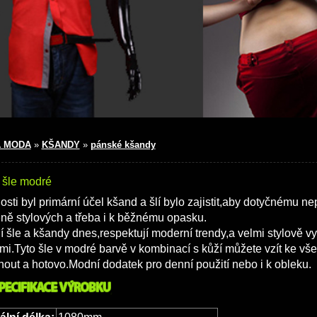
 MODA
»
KŠANDY
»
pánské kšandy
 šle modré
osti byl primární účel kšand a šlí bylo zajistit,aby dotyčnému 
ně stylových a třeba i k běžnému opasku.
 šle a kšandy dnes,respektují moderní trendy,a velmi stylově v
mi.Tyto šle v modré barvě v kombinací s kůží můžete vzít ke vš
out a hotovo.Modní dodatek pro denní použití nebo i k obleku.