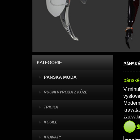
KATEGORIE
PÁNSKÁ
PÁNSKÁ MODA
pánské
V minul
RUČNÍ VÝROBA Z KŮŽE
vyslove
Moderní
TRIČKA
kravata
zacvakn
KOŠILE
KRAVATY