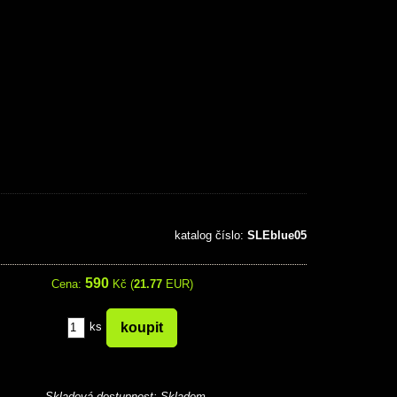
katalog číslo:
SLEblue05
590
Cena:
Kč (
21.77
EUR)
ks
Skladová dostupnost:
Skladem