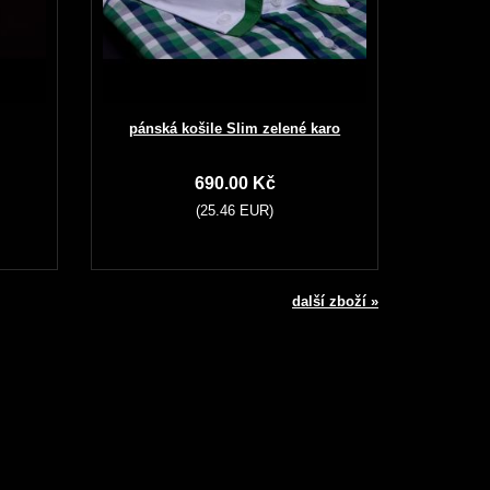
pánská košile Slim zelené karo
690.00 Kč
(25.46 EUR)
další zboží »