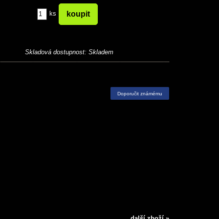
ks
Skladová dostupnost:
Skladem
Doporučit známému
další zboží »