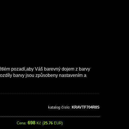
větlém pozadí,aby Váš barevný dojem z barvy
 rozdíly barvy jsou způsobeny nastavením a
katalog číslo:
KRAVTF704R8S
698
Cena:
Kč (
25.76
EUR)