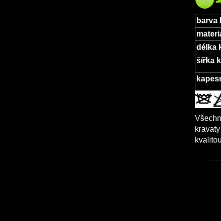
barva 
materi
délka 
šířka 
kapesn
Všechny
kravaty
kvalit