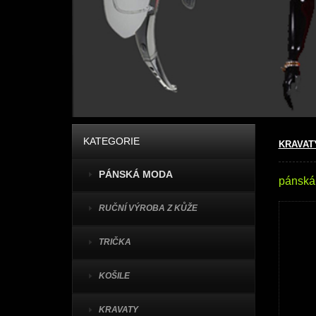
KATEGORIE
KRAVAT
PÁNSKÁ MODA
pánská
RUČNÍ VÝROBA Z KŮŽE
TRIČKA
KOŠILE
KRAVATY