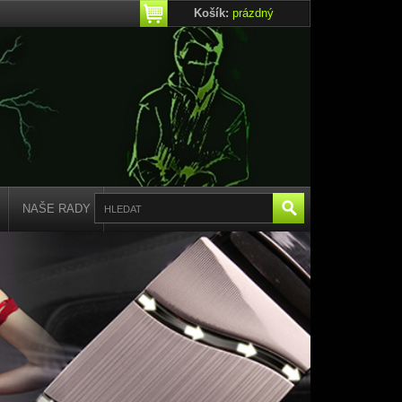
Košík:
prázdný
NAŠE RADY