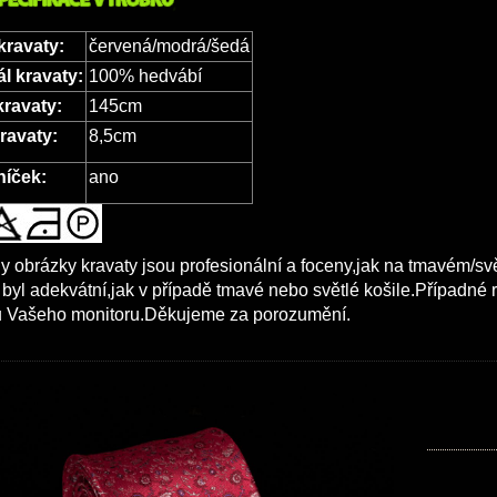
kravaty:
červená/modrá/šedá
ál kravaty:
100% hedvábí
kravaty:
145cm
kravaty:
8,5cm
íček:
ano
 obrázky kravaty jsou profesionální a foceny,jak na tmavém/s
 byl adekvátní,jak v případě tmavé nebo světlé košile.Případné
ou Vašeho monitoru.Děkujeme za porozumění.