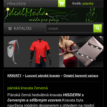
Košík:
prázdný
PŘIHLÁŠENÍ
KATALOG
KRAVATY
»
Luxusní pánské kravaty
»
Ostatní barevné variace
pánská kravata červená
Pánská černá hedvábná kravata
HISDERN s
červeným a stříbrným vzorem
.Kravata byla
navržena módním designerem s ohledem na modní