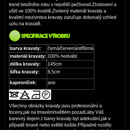
trend letošního roku s největší pečlivostí.Zhotovení a
ušití ve 100% kvalitě.Zvolený materiál kravaty a
kvalitní mezivrstva kravaty zaručuje dokonalý vzhled
uzlu na kravatě.
barva kravaty:
černá/červená/stříbrná
materiál kravaty:
100% hedvábí
délka kravaty:
145cm
šířka kravaty:
8,5cm
kapesníček:
ano
Všechny obrázky kravaty jsou profesionální a
foceny,jak na tmavém/světlém pozadí,aby Váš
barevný dojem z barvy kravaty byl adekvátní,jak v
případě tmavé nebo světlé košile.Případné rozdíly