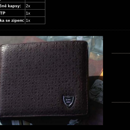
čné kapsy:
2x
/TP
1x
ka se zipem:
1x