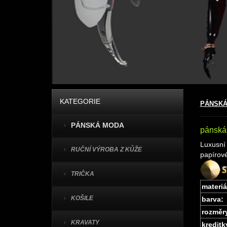
KATEGORIE
PÁNSKÁ
PÁNSKÁ MODA
pánská
Luxusní
RUČNÍ VÝROBA Z KŮŽE
papírov
TRIČKA
materiá
KOŠILE
barva:
rozměr
KRAVATY
kreditk