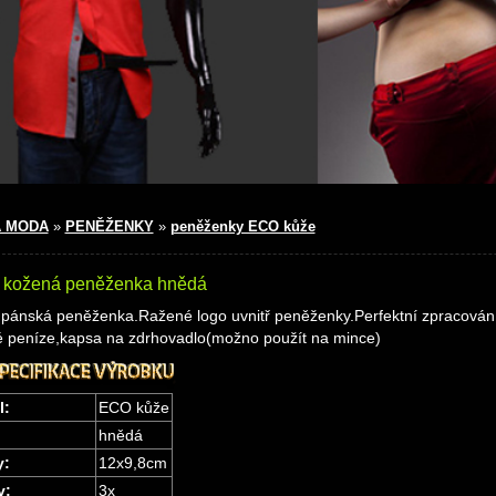
 MODA
»
PENĚŽENKY
»
peněženky ECO kůže
 kožená peněženka hnědá
 pánská peněženka.Ražené logo uvnitř peněženky.Perfektní zpracování
é peníze,kapsa na zdrhovadlo(možno použít na mince)
l:
ECO kůže
hnědá
y:
12x9,8cm
y:
3x