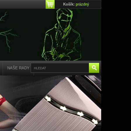
Košík:
prázdný
NAŠE RADY