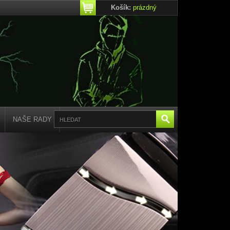
Košík:
prázdný
NAŠE RADY