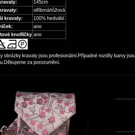
kravaty:
145cm
kravaty:
stříbrná/růžová
ál kravaty:
100% hedvábí
íček:
ano
ové knoflíčky
ano
 obrázky kravaty jsou profesionální.Případné rozdíly barvy js
ru.Děkujeme za porozumění.