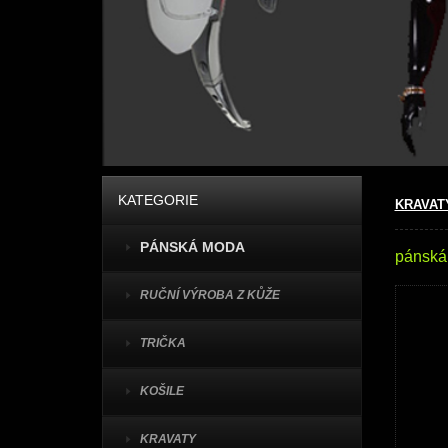
KATEGORIE
KRAVAT
PÁNSKÁ MODA
pánská 
RUČNÍ VÝROBA Z KŮŽE
TRIČKA
KOŠILE
KRAVATY