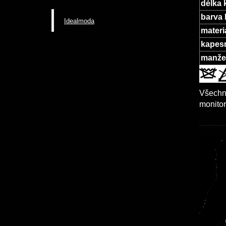
délka 
barva 
Idealmoda
materi
kapesn
manžet
Všechny
monito