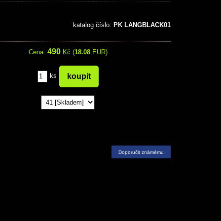
katalog číslo:
PK LANGBLACK01
490
Cena:
Kč (
18.08
EUR)
ks
Doporučit známému