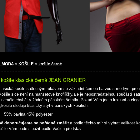
 MODA
»
KOŠILE
»
košile černé
 košile klasická černá JEAN GRANIER
lasická košile s dlouhým rukávem se základní černou barvou s modrým prouž
.Košile sice není na manžetové knoflíčky,ale je nepostradatelnou součástí š
 neměla chybět v žádném pánském šatníku.Pokud Vám jde o luxusní a elegan
,košile sleduje klasický styl v pánských košilích.
:
55% bavlna 45% polyester
ě doporučujeme se pořádně změřit
a podle těchto mír si vybrat velikost k
ošile Vám bude sloužit podle Vašich představ.