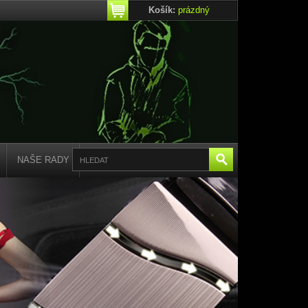
Košík:
prázdný
NAŠE RADY