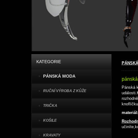
KATEGORIE
PÁNSKÁ
PÁNSKÁ MODA
pánská
Pánská k
RUČNÍ VÝROBA Z KŮŽE
události
rozhodně
knoflíčku
TRIČKA
materiál
KOŠILE
Rozhodn
učiníte,k
KRAVATY