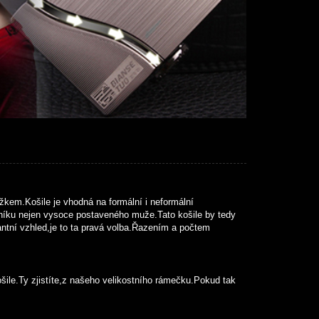
kem.Košile je vhodná na formální i neformální
atníku nejen vysoce postaveného muže.Tato košile by tedy
tní vzhled,je to ta pravá volba.Řazením a počtem
ošile.Ty zjistíte,z našeho velikostního rámečku.Pokud tak