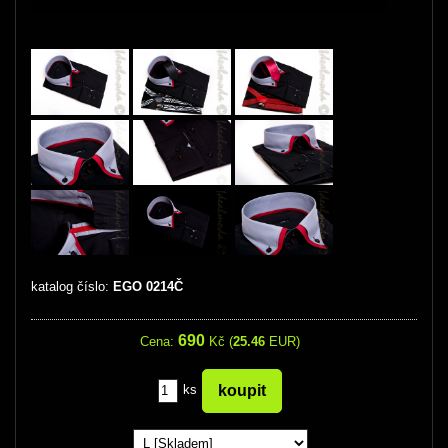
katalog číslo:
EGO 0214Č
690
Cena:
Kč (
25.46
EUR)
ks