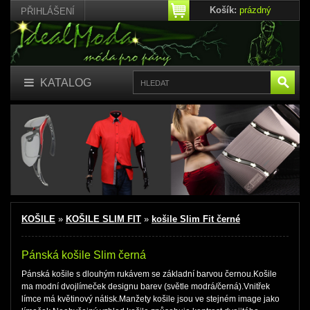
Košík:
prázdný
PŘIHLÁŠENÍ
KATALOG
KOŠILE
»
KOŠILE SLIM FIT
»
košile Slim Fit černé
Pánská košile Slim černá
Pánská košile s dlouhým rukávem se základní barvou černou.Košile
ma modní dvojlímeček designu barev (světle modrá/černá).Vnitřek
límce má květinový nátisk.Manžety košile jsou ve stejném image jako