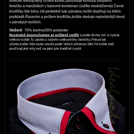
límeček.Neobyčejný vzhled košile,způsobuje kontrast dvojitého
limečku a manžetách v barevné kombinaci (světle modrá/černá).Černé
knoflíčky šité bílou nití perfektně tuto pánskou košili doplňují na bílém
podkladě.Řazením a počtem knoflíčku,košile sleduje nejmódnější trend
v pánských košilích.
Složení:
70% bavlna/30% polyester
Rozdodně doporučujeme se pořádně změřit
a podle těchto mír si vybrat
velikost košile.Ty zjistíte,z našeho velikostního rámečku.Pokud tak
učiníte,košile Vám bude sloužit podle Vašich představ.Slim Fit košile totiž
používají jiné míry,než na jaké jste tradičně zvyklí.