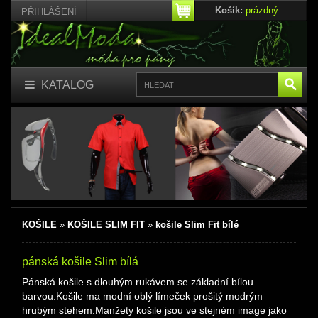
Košík:
prázdný
PŘIHLÁŠENÍ
KATALOG
KOŠILE
»
KOŠILE SLIM FIT
»
košile Slim Fit bílé
pánská košile Slim bílá
Pánská košile s dlouhým rukávem se základní bílou
barvou.Košile ma modní oblý límeček prošitý modrým
hrubým stehem.Manžety košile jsou ve stejném image jako