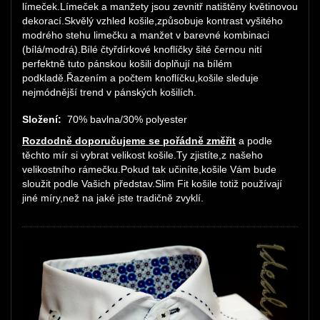
límeček.Límeček a manžety jsou zevnitř natištěny květinovou
dekorací.Skvělý vzhled košile,způsobuje kontrast vyšitého
modrého stehu limečku a manžet v barevné kombinaci
(bílá/modrá).Bílé čtyřdírkové knoflíčky šité černou nití
perfektně tuto pánskou košili doplňují na bílém
podkladě.Řazením a počtem knoflíčku,košile sleduje
nejmódnější trend v pánských košilích.
Složení:
70% bavlna/30% polyester
Rozdodně doporučujeme se pořádně změřit
a podle
těchto mír si vybrat velikost košile.Ty zjistíte,z našeho
velikostního rámečku.Pokud tak učiníte,košile Vám bude
sloužit podle Vašich představ.Slim Fit košile totiž používají
jiné míry,než na jaké jste tradičně zvyklí.