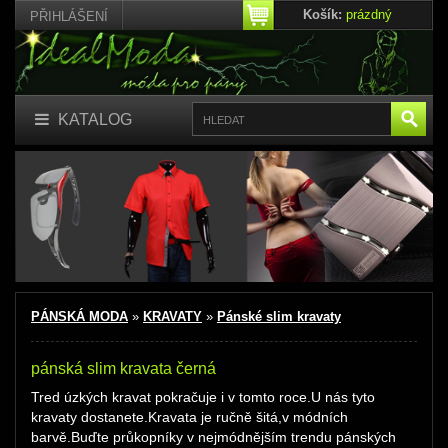
Košík:
prázdný
PŘIHLÁŠENÍ
KATALOG
PÁNSKÁ MODA
»
KRAVATY
»
Pánské slim kravaty
pánská slim kravata černá
Tred úzkých kravat pokračuje i v tomto roce.U nás tyto
kravaty dostanete.Kravata je ručně šitá,v módních
barvě.Buďte průkopníky v nejmódnějším trendu pánských