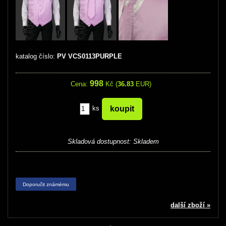
katalog číslo:
PV VCS0113PURPLE
998
Cena:
Kč (
36.83
EUR)
ks
Skladová dostupnost:
Skladem
Doporučit známému
další zboží »