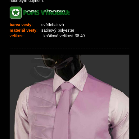
neotřelým dojmem.
barva vesty:
světlefialová
materiál vesty:
satinový polyester
velikost:
košilová velikost 38-40