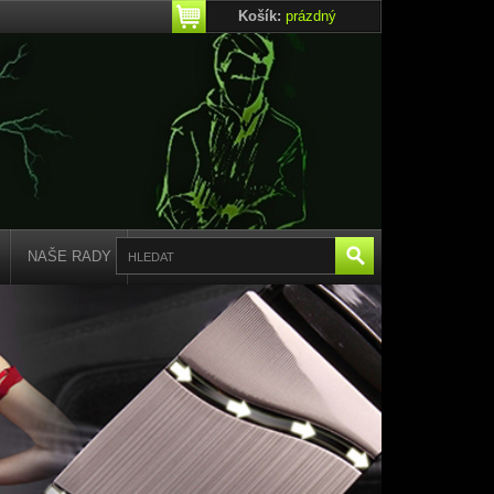
Košík:
prázdný
NAŠE RADY