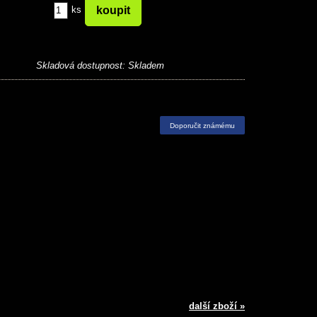
ks
Skladová dostupnost:
Skladem
Doporučit známému
další zboží »