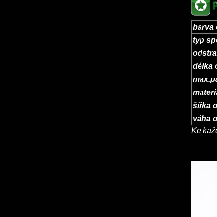
barva 
typ sp
odstra
délka
max.p
materi
šířka 
váha 
Ke každ