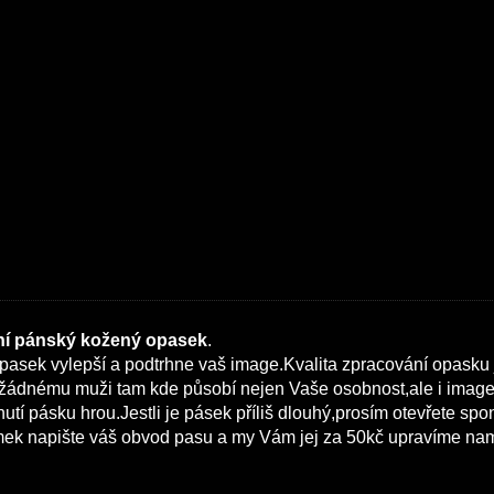
í pánský kožený opasek
.
pasek vylepší a podtrhne vaš image.Kvalita zpracování opasku
žádnému muži tam kde působí nejen Vaše osobnost,ale i imag
utí pásku hrou.Jestli je pásek příliš dlouhý,prosím otevřete s
k napište váš obvod pasu a my Vám jej za 50kč upravíme nam