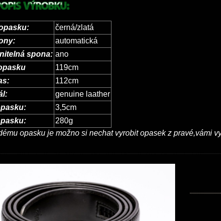
opasku:
černá/zlatá
ony:
automatická
nitelná spona:
ano
 opasku
119cm
as:
112cm
ál:
genuine laather
opasku:
3,5cm
opasku:
280g
ému opasku je možno si nechat vyrobit opasek z pravé,vámi 