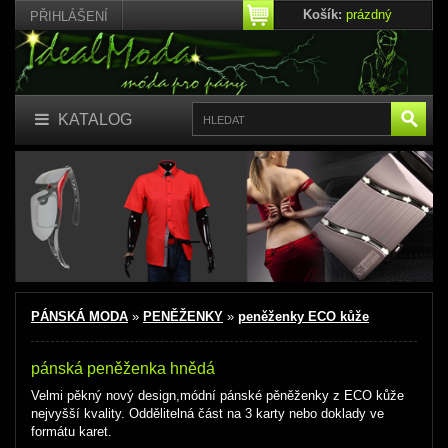
Košík:
prázdný
PŘIHLÁŠENÍ
KATALOG
PÁNSKÁ MODA
»
PENĚŽENKY
»
peněženky ECO kůže
pánská peněženka hnědá
Velmi pěkný nový design,módní pánské pěněženky z ECO kůže
nejvyšší kvality. Oddělitelná část na 3 karty nebo doklady ve
formátu karet.