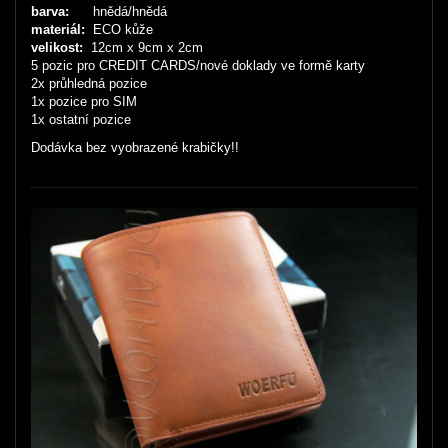
barva:
hnědá
/hnědá
m
ateriál:
ECO kůže
velikost:
12cm x 9cm x 2cm
5 pozic pro CREDIT CARDS/nové doklady ve formě karty
2x průhledná pozice
1x pozice pro SIM
1x ostatní pozice
Dodávka bez vyobrazené krabičky!!