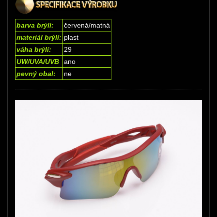
barva brýlí:
červená/matná
materiál brýlí:
plast
váha brýlí:
29
UW/UVA/UVB
ano
pevný obal:
ne