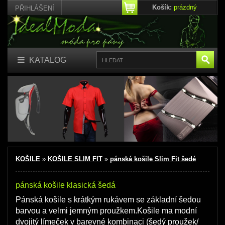
Košík:
prázdný
PŘIHLÁŠENÍ
KATALOG
KOŠILE
»
KOŠILE SLIM FIT
»
pánská košile Slim Fit šedé
pánská košile klasická šedá
Pánská košile s krátkým rukávem se základní šedou
barvou a velmi jemným proužkem.Košile ma modní
dvojitý límeček v barevné kombinaci (šedý proužek/