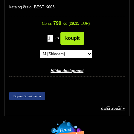
katalog číslo:
BEST K003
790
Cena:
Kč (
29.15
EUR)
ks
Hlídat dostupnost
Doporučit známému
další zboží »