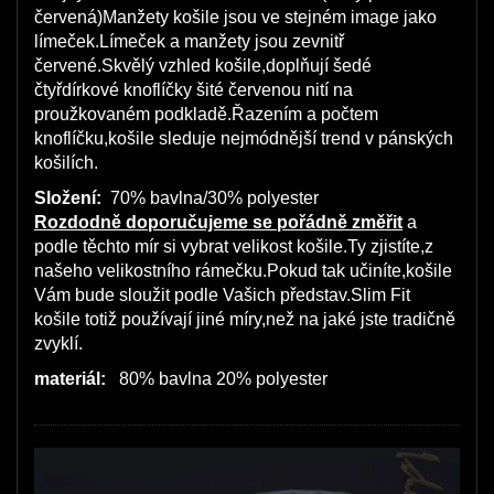
červená)Manžety košile jsou ve stejném image jako
límeček.Límeček a manžety jsou zevnitř
červené.Skvělý vzhled košile,doplňují šedé
čtyřdírkové knoflíčky šité červenou nití na
proužkovaném podkladě.Řazením a počtem
knoflíčku,košile sleduje nejmódnější trend v pánských
košilích.
Složení:
70% bavlna/30% polyester
Rozdodně doporučujeme se pořádně změřit
a
podle těchto mír si vybrat velikost košile.Ty zjistíte,z
našeho velikostního rámečku.Pokud tak učiníte,košile
Vám bude sloužit podle Vašich představ.Slim Fit
košile totiž používají jiné míry,než na jaké jste tradičně
zvyklí.
materiál:
80% bavlna 20% polyester