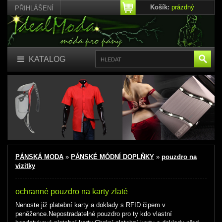
Košík:
prázdný
PŘIHLÁŠENÍ
KATALOG
PÁNSKÁ MODA
»
PÁNSKÉ MÓDNÍ DOPLŇKY
»
pouzdro na
vizitky
ochranné pouzdro na karty zlaté
Nenoste již platební karty a doklady s RFID čipem v
peněžence.Nepostradatelné pouzdro pro ty kdo vlastní