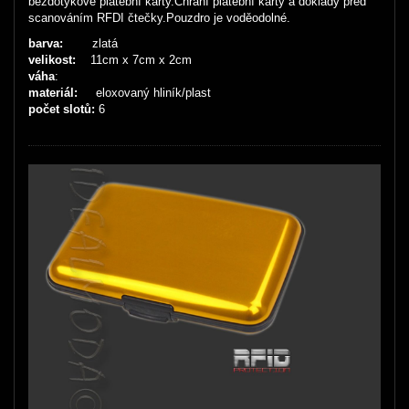
bezdotykové platební karty.Chrání platební karty a doklady před
scanováním RFDI čtečky.Pouzdro je voděodolné.
barva:
zlatá
velikost:
11cm x 7cm x 2cm
váha
:
materiál:
eloxovaný hliník/plast
počet slotů:
6