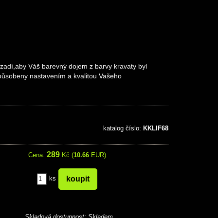
zadí,aby Váš barevný dojem z barvy kravaty byl
 způsobeny nastavením a kvalitou Vašeho
katalog číslo:
KKLIF68
289
Cena:
Kč (
10.66
EUR)
ks
Skladová dostupnost:
Skladem