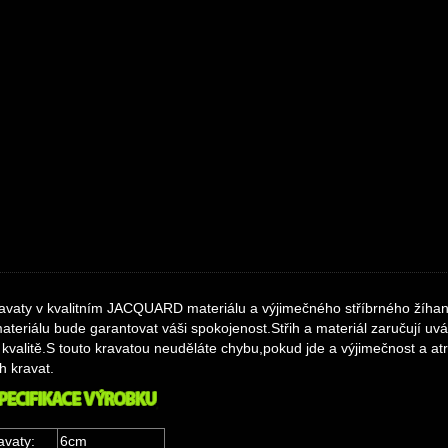
avaty
v kvalitním
JACQUARD
materiálu
a výjimečného stříbrného
žíha
ateriálu bude garantovat váši spokojenost.Střih a materiál zaručují uv
kvalitě.S touto kravatou neuděláte chybu,pokud jde a výjimečnost a atra
 kravat.
avaty:
6cm