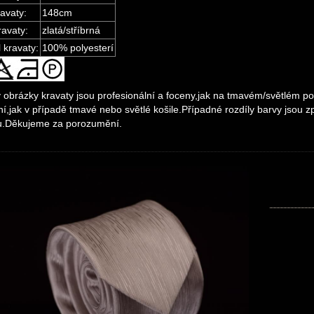
avaty:
148cm
ravaty:
zlatá/stříbrná
 kravaty:
100% polyesterí
obrázky kravaty jsou profesionální a foceny,jak na tmavém/světlém po
í,jak v případě tmavé nebo světlé košile.Případné rozdíly barvy jsou
u.Děkujeme za porozumění.