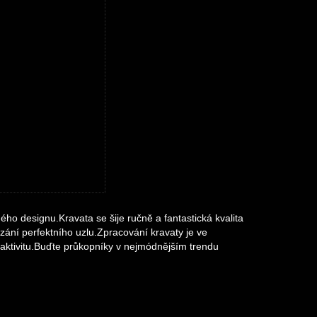
ného
designu.Kravata se šije ručně a fantastická kvalita
ázání perfektního uzlu.Zpracování kravaty je ve
ktivitu.
Buďte průkopníky v nejmódnějším trendu