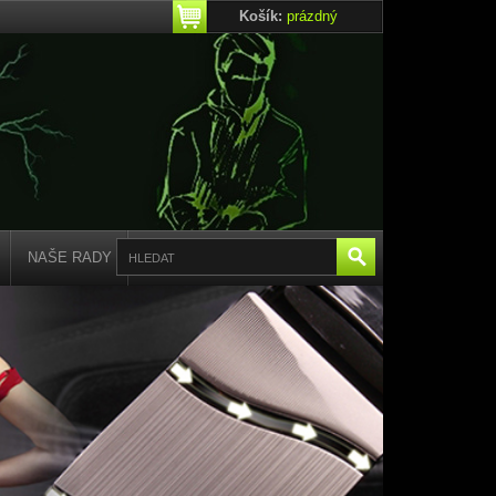
Košík:
prázdný
NAŠE RADY