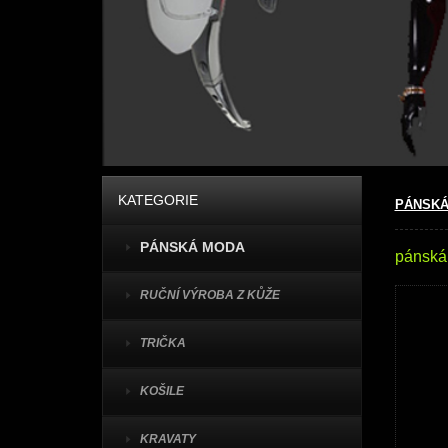
KATEGORIE
PÁNSKÁ
PÁNSKÁ MODA
pánská 
RUČNÍ VÝROBA Z KŮŽE
TRIČKA
KOŠILE
KRAVATY