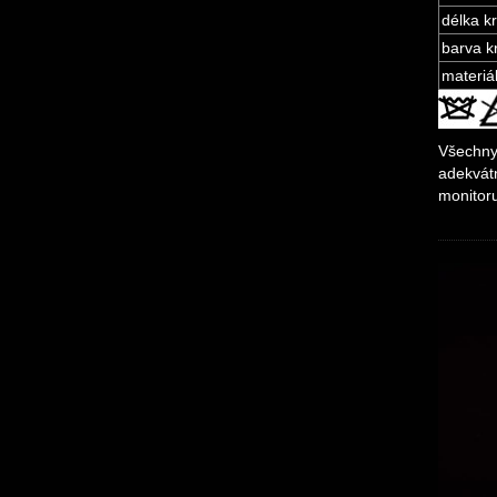
délka kr
barva k
materiál
Všechny 
adekvátn
monitor