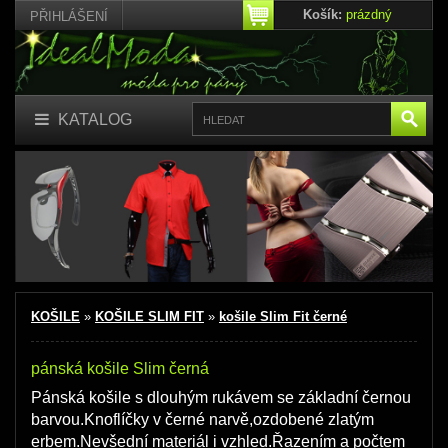
Košík:
prázdný
PŘIHLÁŠENÍ
KATALOG
KOŠILE
»
KOŠILE SLIM FIT
»
košile Slim Fit černé
pánská košile Slim černá
Pánská košile s dlouhým rukávem se základní černou
barvou.Knoflíčky v černé narvě,ozdobené zlatým
erbem.Nevšední materiál i vzhled.Řazením a počtem