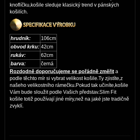
knoflíčku,košile sleduje klasický trend v pánských
košilích.
hrudník:
106cm
obvod krku:
42cm
rukáv:
62cm
barva:
černá
Rozdodně doporučujeme se pořádně změřit
a
podle těchto mír si vybrat velikost košile.Ty zjistíte,z
našeho velikostního rámečku.Pokud tak učiníte,košile
Vám bude sloužit podle Vašich představ.Slim Fit
košile totiž používají jiné míry,než na jaké jste tradičně
zvyklí.