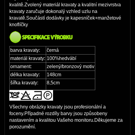
kvalitě.Zvolený materiál kravaty a kvalitní mezivrstva
kravaty zaručuje dokonalý vzhled uzlu na
kravatě.Součástí dodávky je kapesníček+manžetové
knoflíčky
barva kravaty:
černá
materiál kravaty:
100%hedvábí
ornament:
zelený/bronzový motiv
délka kravaty:
148cm
šířka kravaty:
8,5cm
Všechny obrázky kravaty jsou profesionální a
foceny.Případné rozdíly barvy jsou způsobeny
nastavením a kvalitou Vašeho monitoru.Děkujeme za
porozumění.