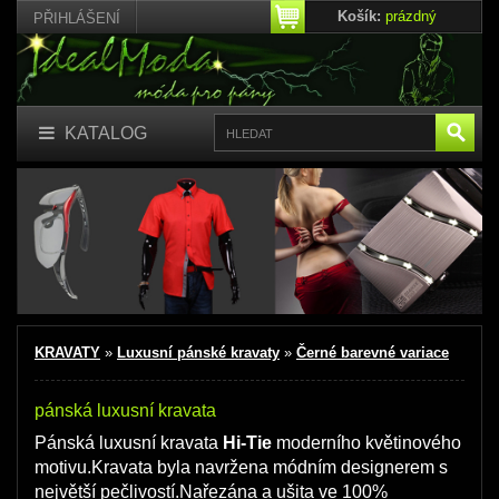
Košík:
prázdný
PŘIHLÁŠENÍ
KATALOG
KRAVATY
»
Luxusní pánské kravaty
»
Černé barevné variace
pánská luxusní kravata
Pánská luxusní kravata
Hi-Tie
moderního květinového
motivu.Kravata byla navržena módním designerem s
největší pečlivostí.Nařezána a ušita ve 100%