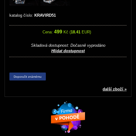
katalog číslo:
KRAVIRD51
499
Cena:
Kč (
18.41
EUR)
Skladová dostupnost:
Dočasně vyprodáno
Hlídat dostupnost
Doporučit známému
další zboží »