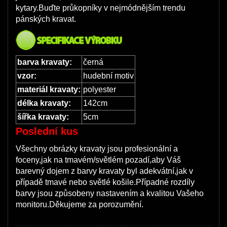
kytary.Buďte průkopníky v nejmódnějším trendu
pánských kravat.
barva kravaty:
černá
vzor:
hudební motiv
materiál kravaty:
polyester
délka kravaty:
142cm
šířka kravaty:
5cm
Poslední kus
Všechny obrázky kravaty jsou profesionální a
foceny,jak na tmavém/světlém pozadí,aby Váš
barevný dojem z barvy kravaty byl adekvátní,jak v
případě tmavé nebo světlé košile.Případné rozdíly
barvy jsou způsobeny nastavením a kvalitou Vašeho
monitoru.Děkujeme za porozumění.