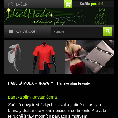
Košík:
prázdný
PŘIHLÁŠENÍ
KATALOG
PÁNSKÁ MODA
»
KRAVATY
»
Pánské slim kravaty
pánská slim kravata černá
Začíná nový tred úzkých kravat a jedině u nás tyto
kravaty dostanete v tom nejširším sortimentu.Kravata
je ručně šitá,v módních barvach s motivem