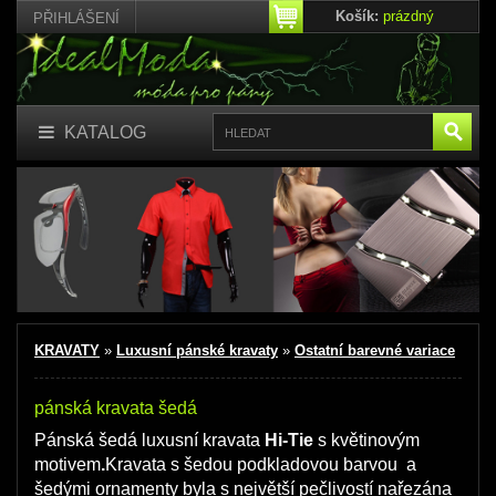
Košík:
prázdný
PŘIHLÁŠENÍ
KATALOG
KRAVATY
»
Luxusní pánské kravaty
»
Ostatní barevné variace
pánská kravata šedá
Pánská šedá luxusní kravata
Hi-Tie
s květinovým
motivem
.
Kravata s šedou podkladovou barvou a
šedými ornamenty byla s největší pečlivostí nařezána