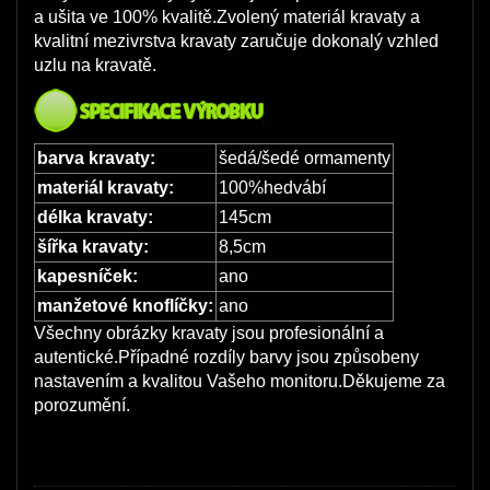
a ušita ve 100% kvalitě.Zvolený materiál kravaty a
kvalitní mezivrstva kravaty zaručuje dokonalý vzhled
uzlu na kravatě.
barva kravaty:
šedá/šedé ormamenty
materiál kravaty:
100%hedvábí
délka kravaty:
145cm
šířka kravaty:
8,5cm
kapesníček:
ano
manžetové knoflíčky:
ano
Všechny obrázky kravaty jsou profesionální a
autentické.Případné rozdíly barvy jsou způsobeny
nastavením a kvalitou Vašeho monitoru.Děkujeme za
porozumění.