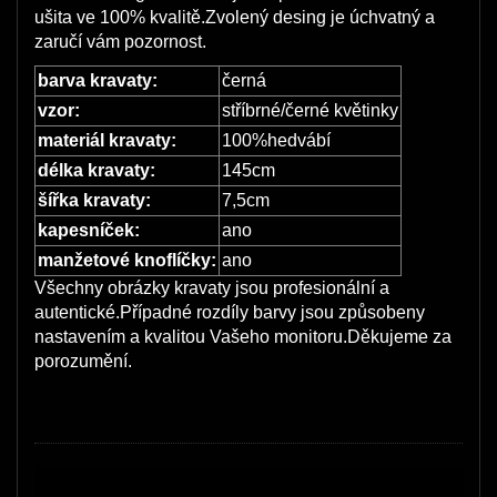
ušita ve 100% kvalitě.Zvolený desing je úchvatný a
zaručí vám pozornost.
barva kravaty:
černá
vzor:
stříbrné/černé květinky
materiál kravaty:
100%hedvábí
délka kravaty:
145cm
šířka kravaty:
7,5cm
kapesníček:
ano
manžetové knoflíčky:
ano
Všechny obrázky kravaty jsou profesionální a
autentické.Případné rozdíly barvy jsou způsobeny
nastavením a kvalitou Vašeho monitoru.Děkujeme za
porozumění.