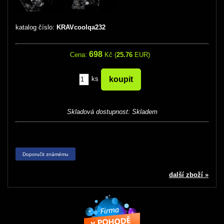
katalog číslo:
KRAVcoolqa232
698
Cena:
Kč (
25.76
EUR)
ks
Skladová dostupnost:
Skladem
Doporučit známému
další zboží »