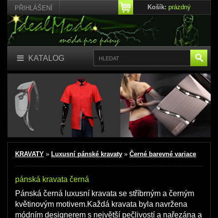
Košík:
prázdný
PŘIHLÁŠENÍ
KATALOG
KRAVATY
»
Luxusní pánské kravaty
»
Černé barevné variace
pánská kravata černá
Pánská černá luxusní kravata se stříbrným a černým
květinovým motivem.Každá kravata byla navržena
módním designerem s největší pečlivostí a nařezána a