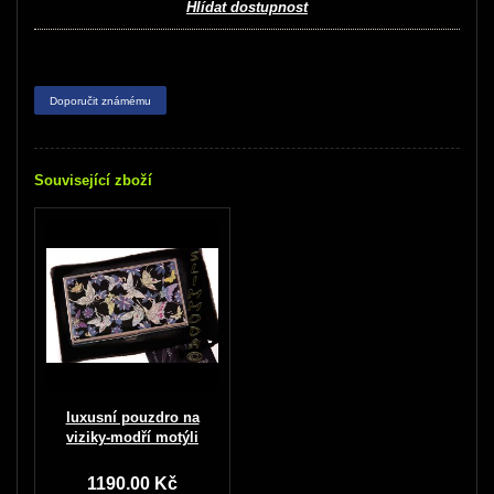
Hlídat dostupnost
Doporučit známému
Související zboží
luxusní pouzdro na
viziky-modří motýli
1190.00 Kč