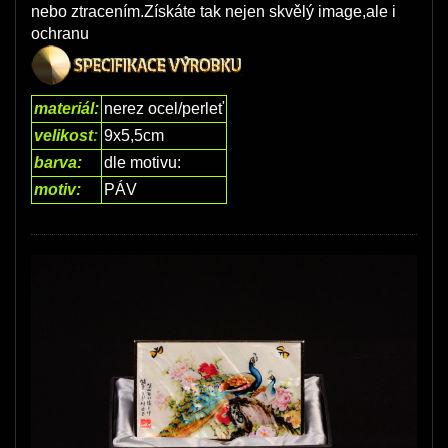
nebo ztracením.Získáte tak nejen skvělý image,ale i
ochranu
materiál:
nerez ocel/perleť
velikost
:
9x5,5cm
barva:
dle motivu:
motiv:
PÁV