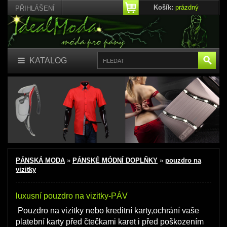
Košík:
prázdný
PŘIHLÁŠENÍ
KATALOG
PÁNSKÁ MODA
»
PÁNSKÉ MÓDNÍ DOPLŇKY
»
pouzdro na
vizitky
luxusní pouzdro na vizitky-PÁV
Pouzdro na vizitky nebo kreditní karty,ochrání vaše
platební karty před čtečkami karet i před poškozením