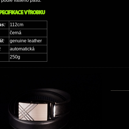
 podle vašeho pasu.
as:
112cm
černá
ál:
genuine leather
:
automatická
250g