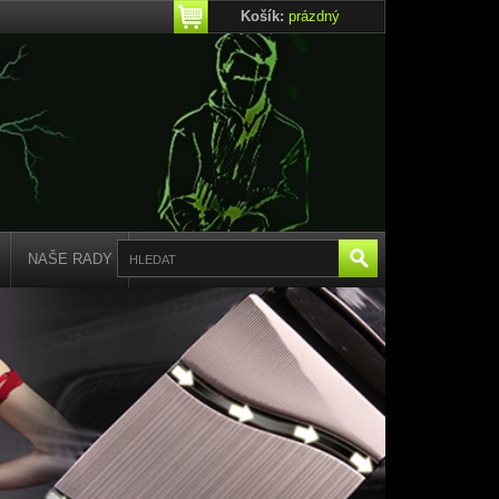
Košík:
prázdný
NAŠE RADY