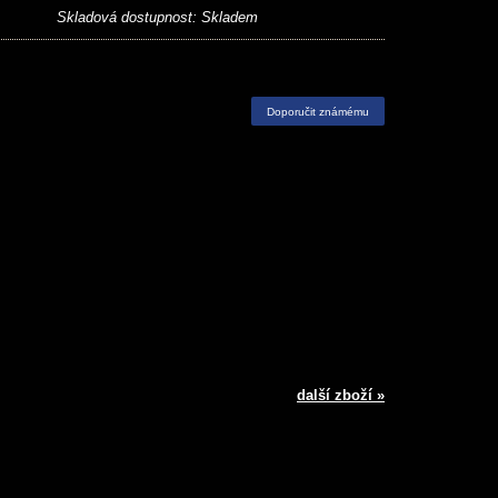
Skladová dostupnost:
Skladem
Doporučit známému
další zboží »