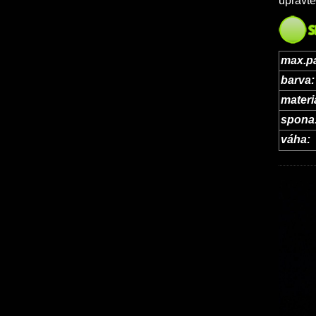
upravte
max.p
barva:
materi
spona
váha: