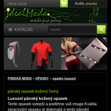
Košík:
prázdný
PŘIHLÁŠENÍ
KATALOG
PÁNSKÁ MODA
»
OPASKY
»
opasky luxusní
pánský opasek kožený černý
Luxusní pánský kožený opasek
.
Tento opasek vylepší a podtrhne vaš image.Kvalita
zpracování opasku je dokonalá a tento pánský