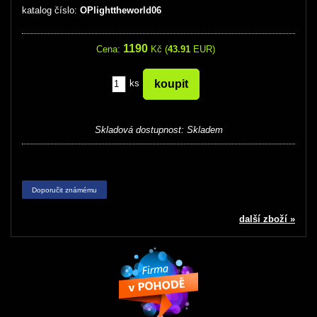
katalog číslo:
OPlighttheworld06
1190
Cena:
Kč (
43.91
EUR)
ks
Skladová dostupnost:
Skladem
Doporučit známému
další zboží »