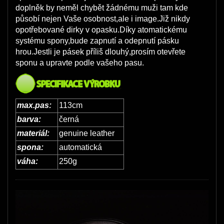
doplněk by neměl chybět žádnému muži tam kde
působí nejen Vaše osobnost,ale i image.Již nikdy
opotřebované dirky v opasku.Díky atomatickému
systému spony,bude zapnutí a odepnutí pásku
hrou.Jestli je pásek příliš dlouhý,prosím otevřete
sponu a upravte podle vašeho pasu.
max.pas:
113cm
barva:
černá
materiál:
genuine leather
spona:
automatická
váha:
250g