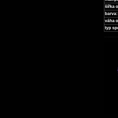
šířka 
barva:
váha 
typ sp