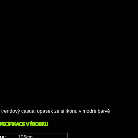
trendový casual opasek ze silikonu v modré barvě
as:
105cm