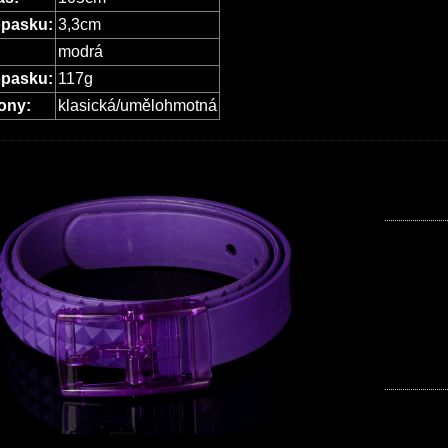
opasku:
3,3cm
modrá
opasku:
117g
ony:
klasická/umělohmotná