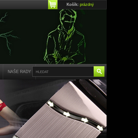
Košík:
prázdný
NAŠE RADY