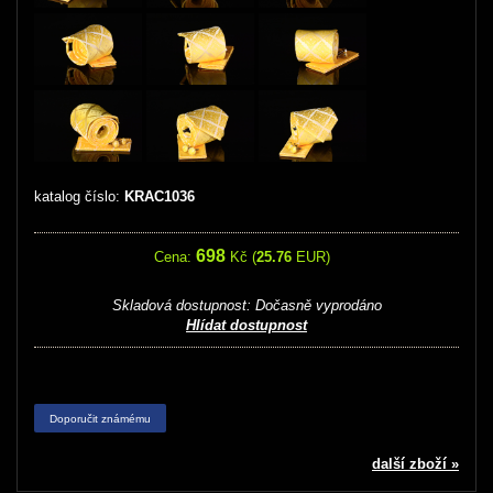
katalog číslo:
KRAC1036
698
Cena:
Kč (
25.76
EUR)
Skladová dostupnost:
Dočasně vyprodáno
Hlídat dostupnost
Doporučit známému
další zboží »