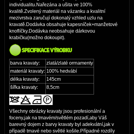
individualitu.Nařezána a ušita ve 100%
kvalitě.Zvolený materiál na vázanku a kvalitní
mezivrstva zaručují dokonalý vzhled uzlu na
kravatě.Dodávka obsahuje kapesníček+manžetové
knoflíčky.Dodávka neobsahuje dárkovou
krabičku(možno dokoupit).
barva kravaty:
zlatá/zlaté orrnamenty
materiál kravaty:
100% hedvábí
délka kravaty:
145cm
šířka kravaty:
8,5cm
Všechny obrázky kravaty jsou profesionální a
foceny,jak na tmavém/světlém pozadí,aby Váš
barevný dojem z barvy kravaty byl adekvátní,jak v
případě tmavé nebo světlé košile.Případné rozdíly