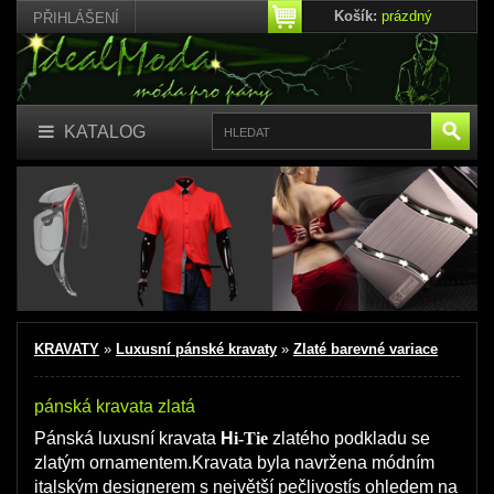
Košík:
prázdný
PŘIHLÁŠENÍ
KATALOG
KRAVATY
»
Luxusní pánské kravaty
»
Zlaté barevné variace
pánská kravata zlatá
Pánská luxusní kravata
H
i-Tie
zlatého podkladu se
zlatým ornamentem.Kravata byla navržena módním
italským designerem s největší pečlivostís ohledem na