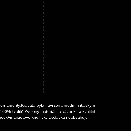
 ornamenty.Kravata byla navržena módním italským
 100% kvalitě.Zvolený materiál na vázanku a kvalitní
sníček+manžetové knoflíčky.Dodávka neobsahuje