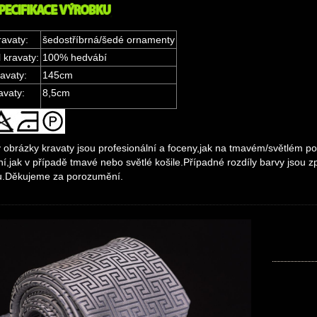
ravaty:
šedostříbrná/šedé ornamenty
 kravaty:
100% hedvábí
avaty:
145cm
avaty:
8,5cm
obrázky kravaty jsou profesionální a foceny,jak na tmavém/světlém po
í,jak v případě tmavé nebo světlé košile.Případné rozdíly barvy jsou
u.Děkujeme za porozumění.