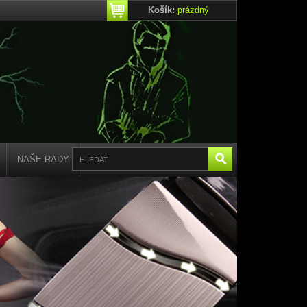
Košík:
prázdný
NAŠE RADY