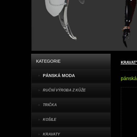
KATEGORIE
KRAVAT
PÁNSKÁ MODA
pánská
RUČNÍ VÝROBA Z KŮŽE
TRIČKA
KOŠILE
KRAVATY