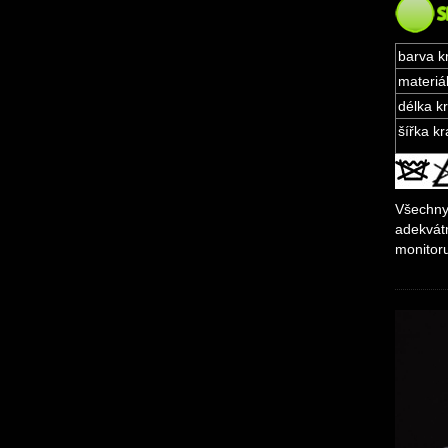
barva k
materiál
délka kr
šířka kr
Všechny 
adekvátn
monitor