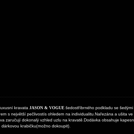
uxusní kravata
šedostříbrného podkladu se šedými
JASON & VOGUE
em s největší pečlivostís ohledem na individualitu.Nařezána a ušita ve
tva zaručují dokonalý vzhled uzlu na kravatě.Dodávka obsahuje kape
 dárkovou krabičku(možno dokoupit).