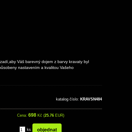
zadí,aby Váš barevný dojem z barvy kravaty byl
 způsobeny nastavením a kvalitou Vašeho
katalog číslo:
KRAVSN484
698
Cena:
Kč (
25.76
EUR)
ks