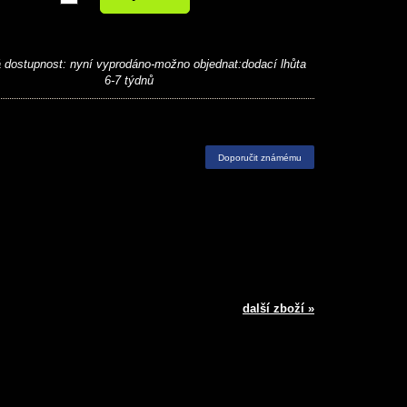
 dostupnost:
nyní vyprodáno-možno objednat:dodací lhůta
6-7 týdnů
Doporučit známému
další zboží »