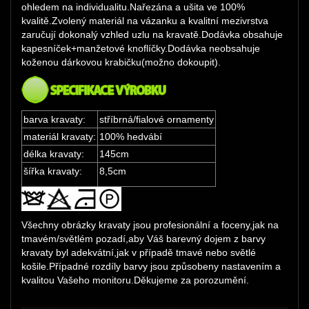
ohledem na individualitu.Nařezána a ušita ve 100%
kvalitě.Zvolený materiál na vázanku a kvalitní mezivrstva
zaručují dokonalý vzhled uzlu na kravatě.Dodávka obsahuje
kapesníček+manžetové knoflíčky.Dodávka neobsahuje
koženou dárkovou krabičku(možno dokoupit).
barva kravaty:
stříbrná/fialové ornamenty
materiál kravaty:
100% hedvábí
délka kravaty:
145cm
šířka kravaty:
8,5cm
Všechny obrázky kravaty jsou profesionální a foceny,jak na
tmavém/světlém pozadí,aby Váš barevný dojem z barvy
kravaty byl adekvátní,jak v případě tmavé nebo světlé
košile.Případné rozdíly barvy jsou způsobeny nastavením a
kvalitou Vašeho monitoru.Děkujeme za porozumění.