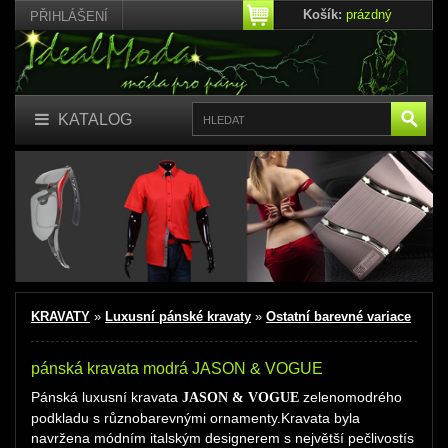
Košík:
prázdný
PŘIHLÁŠENÍ
KATALOG
KRAVATY
»
Luxusní pánské kravaty
»
Ostatní barevné variace
pánská kravata modrá JASON & VOGUE
Pánská luxusní kravata
zelenomodrého
JASON & VOGUE
podkladu s různobarevnými ornamenty.Kravata byla
navržena módním italským designerem s největší pečlivostís