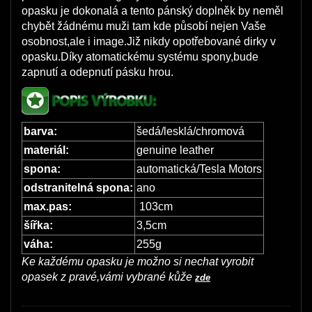
opasku je dokonalá a tento pánský doplněk by neměl
chybět žádnému muži tam kde působí nejen Vaše
osobnost,ale i image.Již nikdy opotřebované dirky v
opasku.Díky atomatickému systému spony,bude
zapnutí a odepnutí pásku hrou.
barva:
šedá/lesklá/chromová
materiál:
genuine leather
spona:
automatická/Tesla Motors
odstranitelná spona:
ano
max.pas:
103cm
šířka:
3,5cm
váha:
255g
Ke každému opasku je možno si nechat vyrobit
opasek z pravé,vámi vybrané kůže
zde