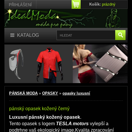
Košík:
prázdný
PŘIHLÁŠENÍ
KATALOG
PÁNSKÁ MODA
»
OPASKY
»
opasky luxusní
pánský opasek kožený černý
Luxusní pánský kožený opasek
.
Tento opasek s logem
TESLA motors
vylepší a
podtrhne vaš ekologický image.Kvalita zpracování